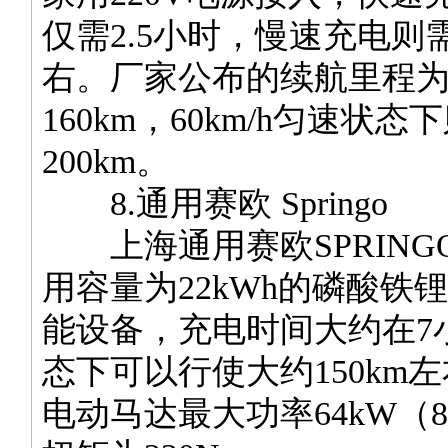
仅需2.5小时，慢速充电则
右。厂家公布的续航里程
160km，60km/h匀速状
200km。
8.通用赛欧 Springo
上海通用赛欧SPRING
用容量为22kWh的磷酸铁
能设备，充电时间大约在7
态下可以行使大约150km
电动马达最大功率64kW（8