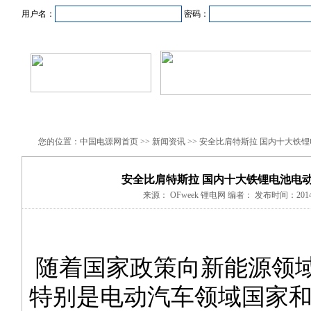
用户名：
密码：
首页
新闻资讯
产品中心
在线企业
商业合作
您的位置：中国电源网首页 >> 新闻资讯 >> 安全比肩特斯拉 国内十大铁
安全比肩特斯拉 国内十大铁锂电池电
来源： OFweek 锂电网 编者： 发布时间：2014-
随着国家政策向新能源领
特别是电动汽车领域国家