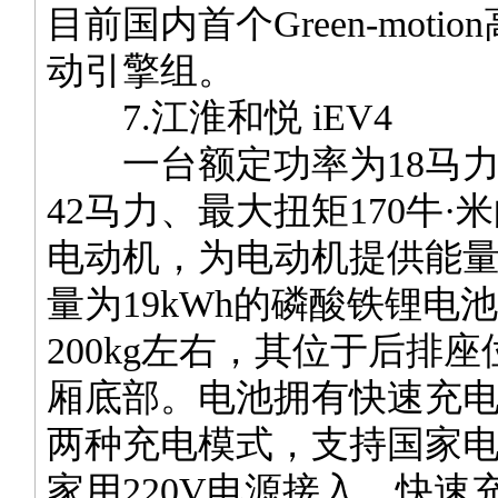
目前国内首个Green-moti
动引擎组。
7.江淮和悦 iEV4
一台额定功率为18马力
42马力、最大扭矩170牛·
电动机，为电动机提供能
量为19kWh的磷酸铁锂电
200kg左右，其位于后排
厢底部。电池拥有快速充
两种充电模式，支持国家
家用220V电源接入，快速