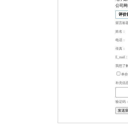
公司网
评价
留言标
姓名：
电话：
传真：
E_mail
我想了
单价
补充信
验证码