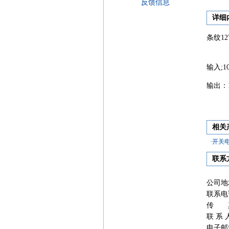
反馈信息
详细
条纹1
输入;10
输出：1
相关
·开关
联系
公司地
联系电
传 
联 系 
电子邮