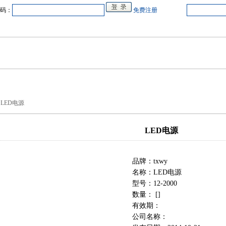
码：
免费注册
中心
在线企业
商业合作
电源教研室
人才
会展
品牌专卖
LED电源
LED电源
品牌：txwy
名称：LED电源
型号：12-2000
数量： []
有效期：
公司名称：