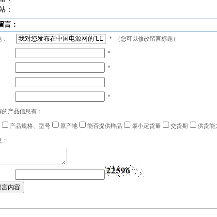
站：
留言：
题：
*
（您可以修改留言标题）
*
*
：
*
解的产品信息有：
产品规格、型号
原产地
能否提供样品
最小定货量
交货期
供货能
息：
：