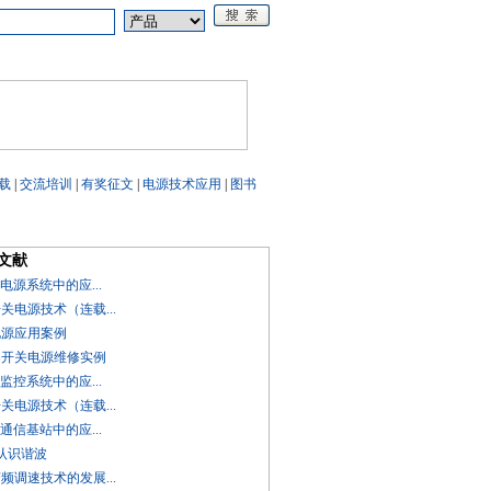
论坛
《电源技术应用》
载
|
交流培训
|
有奖征文
|
电源技术应用
|
图书
文献
D在电源系统中的应...
开关电源技术（连载...
电源应用案例
频器开关电源维修实例
D在监控系统中的应...
开关电源技术（连载...
D在通信基站中的应...
讲认识谐波
变频调速技术的发展...