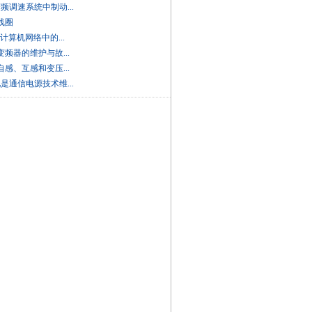
变频调速系统中制动...
讲线圈
D在计算机网络中的...
讲变频器的维护与故...
讲自感、互感和变压...
池是通信电源技术维...