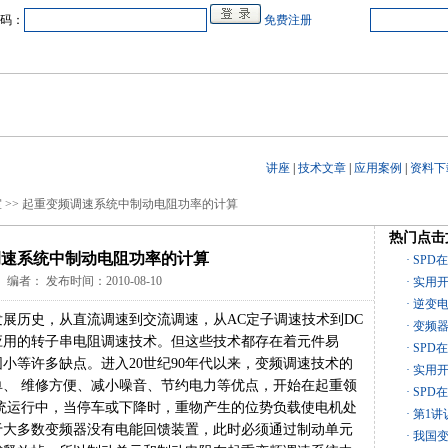
码：
免费注册
中心
在线企业
商业合作
电源教研室
人才
会展
品牌专卖
讲座
|
技术文章
|
应用案例
|
资料下
室 >> 起重变频调速系统中制动电阻功率的计算
热门点击
调速系统中制动电阻功率的计算
· SP
 编者： 发布时间：2010-08-10
· 实用
· 逆变
展历史，从直流调速到交流调速，从AC定子调速技术到DC
· 变
应用的转子串电阻调速技术。但这些技术都存在着元件易
· SP
小等许多缺点。进入20世纪90年代以来，变频调速技术的
· 实用
、 维修方便、减小噪音、节约电力等优点，开始在起重领
· SP
统运行中，当停车或下降时，重物产生的位势负载使电机处
· 第1
于大多数变频器没有电能回馈装置，此时必须通过制动单元
· 我国