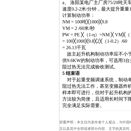
a
、 洛阳某电厂主厂房
75/20
吨天
速度
0.2
-2
米
/
分钟，最大提升重量
计算制动功率：
NM = 100
吨
╳1000╳9.8
VM = 2 /
60
米
/
秒
PW = PE ╳
（
1-η
）
=NM ╳ VM╳
（
= 100╳1000╳9.8╳2╳
（
1-0.2
）
/60
= 26.13
千瓦
故主起升机构制动功率应不小
供
9.6KW
的制动功率，可选用
3
台
阻过热无法完成验收测试。
5
结束语
对于起重变频调速系统，制动
阻过热无法工作，甚至变频器炸
样本即可进行，但对于起升机构
方法较为简便，且适用长时间下
完全满足实际需要。
郑重声明：本文仅代表作者个人观点，与中国
文以及其中全部或者部分内容、文字的真实性