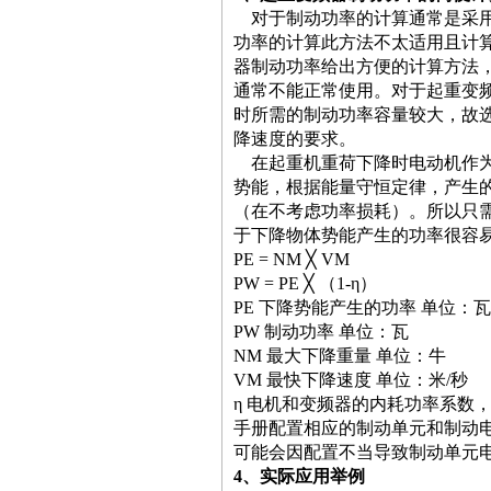
对于制动功率的计算通常是采
功率的计算此方法不太适用且计
器制动功率给出方便的计算方法
通常不能正常使用。对于起重变
时所需的制动功率容量较大，故
降速度的要求。
在起重机重荷下降时电动机作
势能，根据能量守恒定律，产生
（在不考虑功率损耗）。所以只
于下降物体势能产生的功率很容
PE = NM ╳ VM
PW = PE ╳
（
1-η
）
PE
下降势能产生的功率 单位：瓦
PW
制动功率 单位：瓦
NM
最大下降重量 单位：牛
VM
最快下降速度 单位：米
/
秒
η
电机和变频器的内耗功率系数
手册配置相应的制动单元和制动
可能会因配置不当导致制动单元
4
、实际应用举例