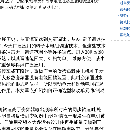
式释放掉，所以制动单元和制动电阻在起重变频调速系统中
· 起重
何正确选型制动单元 和制动电阻。
· 第4
· SP
· 第5
· 第2
· 蓄电
发展历史，从直流调速到交流调速，从
AC
定子调速技
到今天广泛应用的转子串电阻调速技术。但这些技术
设备冲击大、调速范围小等许多缺点。进入
20
世纪
90
成熟，以其调速范围大、结构简单、 维修方便、减小
起重领域得到广泛应用。
当停车或下降时，重物产生的位势负载使电机处于发
于大多数变频器没有电能回馈装置，此时必须通过制
以热能的形式释放掉，所以制动单元和制动电阻在起
的作用。本文重点介绍如何正确选型制动单元 和制动
机转速高于变频器输出频率所对应的同步转速时
,
处
性能量将反馈到变频器中
(
这种情况一般发生在电机被
。但通用变频器大多没有设计使再生能量反馈到三
从电机吸收的能量都会保存在电解电容中，最终导致