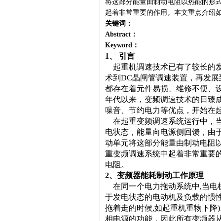
将这部分能量由制动电阻以热能的形
起着非常重要的作用。本文重点介绍如
关键词：
Abstract：
Keyword：
1
、 引言
起重机调速技术已有了较长的
术到
DC
晶闸管调速装置，再发展
都存在着元件易损、维修不便、
年代以来，变频调速技术的日臻
噪音、节约电力等优点，开始在
在起重变频调速系统运行中，
电状态，能量向电源侧回馈，由
动单元将这部分能量由制动电阻
重变频调速系统中起着非常重要
电阻。
2
、变频器能耗制动工作原理
在同一个电力拖动系统中
,
当电
于发电状态的电动机及负载的惯
拖着走的时候
,
如起重机重物下降
)
相电源的功能，因此所有变频器