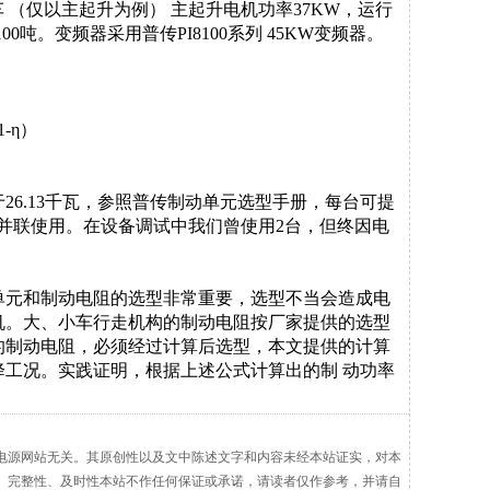
车 （仅以主起升为例）
主起升电机功率
37KW
，运行
100
吨。变频器采用普传
PI8100
系列
45KW
变频器。
1-η
）
于
26.13
千瓦，参照普传制动单元选型手册，每台可提
并联使用。在设备调试中我们曾使用
2
台，但终因电
单元和制动电阻的选型非常重要，选型不当会造成电
机。大、小车行走机构的制动电阻按厂家提供的选型
的制动电阻，必须经过计算后选型，本文提供的计算
降工况。实践证明，根据上述公式计算出的制 动功率
电源网站无关。其原创性以及文中陈述文字和内容未经本站证实，对本
、完整性、及时性本站不作任何保证或承诺，请读者仅作参考，并请自