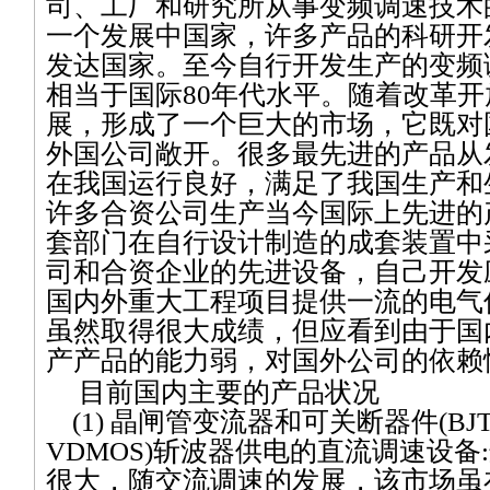
司、工厂和研究所从事变频调速技术
一个发展中国家，许多产品的科研开
发达国家。至今自行开发生产的变频
相当于国际
80
年代水平。随着改革开
展，形成了一个巨大的市场，它既对
外国公司敞开。很多最先进的产品从
在我国运行良好，满足了我国生产和
许多合资公司生产当今国际上先进的
套部门在自行设计制造的成套装置中
司和合资企业的先进设备，自己开发
国内外重大工程项目提供一流的电气
虽然取得很大成绩，但应看到由于国
产产品的能力弱，对国外公司的依赖
目前国内主要的产品状况
(1)
晶闸管变流器和可关断器件
(BJ
VDMOS)
斩波器供电的直流调速设备
:
很大，随交流调速的发展，该市场虽