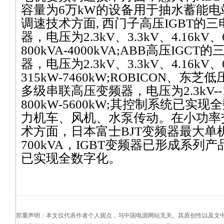
容量为
6
万
kW
的设备用于抽水蓄能电
调速技术方面
,
西门子高压
IGBT
的三
器，电压为
2.3kV
、
3.3kV
、
4.16kV
、
800kVA-4000kVA;ABB
高压
IGCT
的
器，电压为
2.3kV
、
3.3kV
、
4.16kV
、
315kW-7460kW;ROBICON
、东芝低
多级串联高压变频器，电压为
2.3kV-
800kW-5600kW;
其控制系统已实现全
力机车、风机、水泵传动。在小功率
术方面，日本富士
BJT
变频器最大单
700kVA
，
IGBT
变频器已形成系列产
已实现全数字化。
郑重声明：本文仅代表作者个人观点，与中国电源网站无关。其原创性以及文