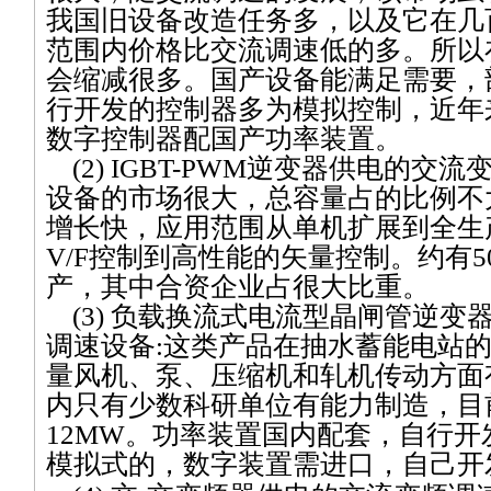
我国旧设备改造任务多，以及它在几
范围内价格比交流调速低的多。所以
会缩减很多。国产设备能满足需要，
行开发的控制器多为模拟控制，近年
数字控制器配国产功率装置。
(2) IGBT-PWM
逆变器供电的交流
设备的市场很大，总容量占的比例不
增长快，应用范围从单机扩展到全生
V/F
控制到高性能的矢量控制。约有
5
产，其中合资企业占很大比重。
(3)
负载换流式电流型晶闸管逆变
调速设备
:
这类产品在抽水蓄能电站
量风机、泵、压缩机和轧机传动方面
内只有少数科研单位有能力制造，目
12MW
。功率装置国内配套，自行开
模拟式的，数字装置需进口，自己开