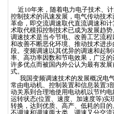
近
10
年来，随着电力电子技术、计
控制技术的讯速发展，电气传动技术
革命，即交流调速取代直流调速和计
术取代模拟控制技术已成为发展趋势
调速技术是当今节电、改善工艺流程
和改善不断恶化环境、推动技术进步
段。变频调速以其优异的调速和起制
率、高功率因数和节电效果，广泛的
许多优点而被国内外公认为最有发展
式。
我国变频调速技术的发展概况电
常由电动机、控制装置和信息装置
3
动关系到合理地使用电动机以节约电
运转状态
(
位置、速度、加速度等
)
实
转换，达到优质、高产、低耗的目的
不调速和调速两大类，调速又分交流