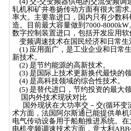
(4)
交
-
交变频器供电的交流变频调
轧机和矿井卷扬传动方面有很大需求
率大。主要靠进口，国内只有少数科
造。目前最大容量做到
7000-8000kW
数字控制装置进口，包括开发应用软
变频调速技术在国民经济和日常生
(1)
应用面广，是工业企业和日常
新技术。
(2)
是节约能源的高新技术。
(3)
是国际上技术更新换代最快的
(4)
是高科技领域的综合性技术。
(5)
是替代进口，节约投资的最大
国内外技术现状对比
国外现状在大功率交－交
(
循环变
术方面，法国阿尔斯通已能提供单机
电气传动设备用于船舶推进系统。在
电机变频调速技术方面，意大利
ABB