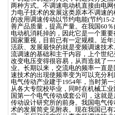
两种方式。不调速电动机直接由电网
力电子技术的发展这类原本不调速的
的改用调速传动以节约电能
(
节约
15-2
善产品质量，提高产量。在我国
60
％
电动机消耗掉的，因此它是一个重要
国家重视，目前已有一定规模。近年
活跃、发展最快的就是变频调速技术
流调速的基础和主干内容，上个世纪
改变电压变得很容易，从而造就了一
业。长期以来，交流电的频率一直是
速技术的出现使频率变为可以充分利
电气传动产业建于
1954
年，当时第一
从各大专院校毕业，同时在机械工业
国第一个电气传动成套公司，这就是
传动设计研究所的前身。我国电气传
术的发展简史见附表。现在我国已有