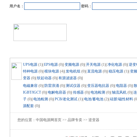
用户名：
密码：
首页
新闻资讯
产品中心
在线企业
商业合作
UPS电源
(1)
|
EPS电源
(0)
|
变频电源
(0)
|
开关电源
(1)
|
净化电源
(0)
|
逆变
特种电源
(0)
|
模块电源
(4)
|
发电机组
(0)
|
直流电源
(0)
|
稳压电源
(1)
|
变
变器
(0)
|
软起动器
(0)
|
有源滤波器
(0)
|
电磁兼容
(0)
|
防雷浪涌
(0)
|
测试仪器
(0)
|
变压器电抗器
(0)
|
电阻器
(0)
|
IGBT/IGCT
(0)
|
电解电容器
(0)
|
传感器
(0)
|
电池检测
(0)
|
轴流风机
(0)
|
连
子
(0)
|
电池检测
(0)
|
PCB/老化测试
(1)
|
电池/蓄电池
(2)
|
硅胶/磁性材料
(0
源配套
(0)
|
您的位置：中国电源网首页 >> 品牌专卖 >> 逆变器