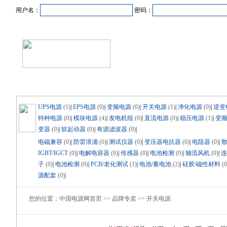
用户名：
密码：
首页
新闻资讯
产品中心
在线企业
商业合作
UPS电源
(1)
|
EPS电源
(0)
|
变频电源
(0)
|
开关电源
(1)
|
净化电源
(0)
|
逆变
特种电源
(0)
|
模块电源
(4)
|
发电机组
(0)
|
直流电源
(0)
|
稳压电源
(1)
|
变
变器
(0)
|
软起动器
(0)
|
有源滤波器
(0)
|
电磁兼容
(0)
|
防雷浪涌
(0)
|
测试仪器
(0)
|
变压器电抗器
(0)
|
电阻器
(0)
|
IGBT/IGCT
(0)
|
电解电容器
(0)
|
传感器
(0)
|
电池检测
(0)
|
轴流风机
(0)
|
连
子
(0)
|
电池检测
(0)
|
PCB/老化测试
(1)
|
电池/蓄电池
(2)
|
硅胶/磁性材料
(0
源配套
(0)
|
您的位置：中国电源网首页 >> 品牌专卖 >> 开关电源