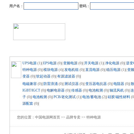
用户名：
密码：
首页
新闻资讯
产品中心
在线企业
商业合作
UPS电源
(1)
|
EPS电源
(0)
|
变频电源
(0)
|
开关电源
(1)
|
净化电源
(0)
|
逆变
特种电源
(0)
|
模块电源
(4)
|
发电机组
(0)
|
直流电源
(0)
|
稳压电源
(1)
|
变
变器
(0)
|
软起动器
(0)
|
有源滤波器
(0)
|
电磁兼容
(0)
|
防雷浪涌
(0)
|
测试仪器
(0)
|
变压器电抗器
(0)
|
电阻器
(0)
|
IGBT/IGCT
(0)
|
电解电容器
(0)
|
传感器
(0)
|
电池检测
(0)
|
轴流风机
(0)
|
连
子
(0)
|
电池检测
(0)
|
PCB/老化测试
(1)
|
电池/蓄电池
(2)
|
硅胶/磁性材料
(0
源配套
(0)
|
您的位置：中国电源网首页 >> 品牌专卖 >> 特种电源