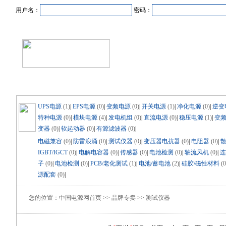
用户名：
密码：
首页
新闻资讯
产品中心
在线企业
商业合作
UPS电源
(1)
|
EPS电源
(0)
|
变频电源
(0)
|
开关电源
(1)
|
净化电源
(0)
|
逆变
特种电源
(0)
|
模块电源
(4)
|
发电机组
(0)
|
直流电源
(0)
|
稳压电源
(1)
|
变
变器
(0)
|
软起动器
(0)
|
有源滤波器
(0)
|
电磁兼容
(0)
|
防雷浪涌
(0)
|
测试仪器
(0)
|
变压器电抗器
(0)
|
电阻器
(0)
|
IGBT/IGCT
(0)
|
电解电容器
(0)
|
传感器
(0)
|
电池检测
(0)
|
轴流风机
(0)
|
连
子
(0)
|
电池检测
(0)
|
PCB/老化测试
(1)
|
电池/蓄电池
(2)
|
硅胶/磁性材料
(0
源配套
(0)
|
您的位置：中国电源网首页 >> 品牌专卖 >> 测试仪器