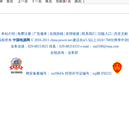
记录
首页
上一页
下一页
尾页
当前第
1
页 跳页
本站介绍
|
免费注册
|
广告服务
|
在线投稿
|
友情链接
|
联系我们
|
旧版入口
|
历史文献
版权所有
中国电源网
© 2010-2011 china-power.net 建议在ie5.5以上1024×768分辨率中
业务洽谈：029-88153821 传真：029-88314333 e-mail：
mzf100@sina.com
在线咨询：业务部
网安备案编号： xa10643s 经营许可证编号：icp陕 050232