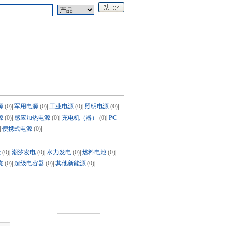
论坛
《电源技术应用》
源
(0)
|
军用电源
(0)
|
工业电源
(0)
|
照明电源
(0)
|
源
(0)
|
感应加热电源
(0)
|
充电机（器）
(0)
|
PC
|
便携式电源
(0)
|
能
(0)
|
潮汐发电
(0)
|
水力发电
(0)
|
燃料电池
(0)
|
统
(0)
|
超级电容器
(0)
|
其他新能源
(0)
|