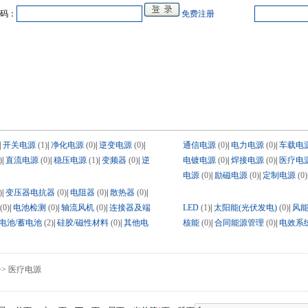
码：
免费注册
中心
在线企业
商业合作
电源教研室
人才
会展
品牌专卖
|
开关电源
(1)
|
净化电源
(0)
|
逆变电源
(0)
|
通信电源
(0)
|
电力电源
(0)
|
车载电
)
|
直流电源
(0)
|
稳压电源
(1)
|
变频器
(0)
|
逆
电镀电源
(0)
|
焊接电源
(0)
|
医疗电
电源
(0)
|
励磁电源
(0)
|
定制电源
(0)
)
|
变压器电抗器
(0)
|
电阻器
(0)
|
散热器
(0)
|
(0)
|
电池检测
(0)
|
轴流风机
(0)
|
连接器及端
LED
(1)
|
太阳能(光伏发电)
(0)
|
风
电池/蓄电池
(2)
|
硅胶/磁性材料
(0)
|
其他电
核能
(0)
|
合同能源管理
(0)
|
电效系
> 医疗电源